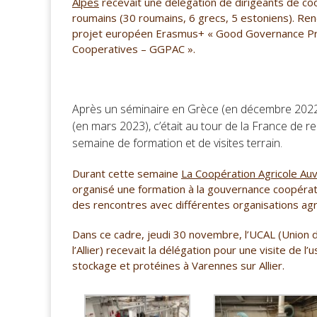
Alpes
recevait une délégation
de dirigeants de co
roumains
(30 roumains, 6 grecs, 5 estoniens). Ren
projet européen Erasmus+
« Good Governance Prac
Cooperatives – GGPAC ».
Après un séminaire en Grèce (en décembre 2022)
(en mars 2023), c’était au tour de la France de r
semaine de formation et de visites terrain.
Durant cette semaine
La Coopération Agricole A
organisé une formation à la
gouvernance coopérat
des rencontres avec différentes organisations agric
Dans ce cadre, jeudi 30 novembre, l’UCAL
(Union d
l’Allier)
recevait la délégation pour une visite de l’
stockage et protéines à Varennes sur Allier
.