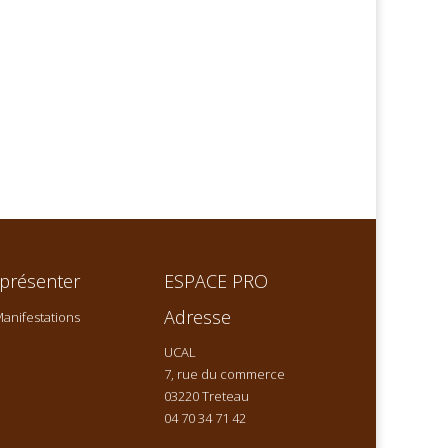
présenter
ESPACE PRO
Adresse
anifestations
UCAL
7, rue du commerce
03220 Treteau
04 70 34 71 42