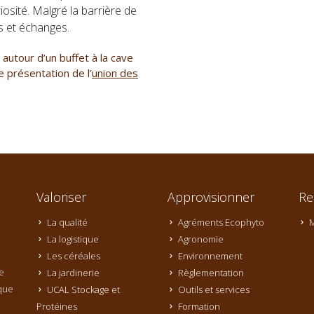
uriosité. Malgré la barrière de
s et échanges.
 autour d’un buffet à la cave
ne présentation de l’
union des
Valoriser
Approvisionner
Re
La qualité
Agréments Ecophyto
M
La logistique
Agronomie
Les céréales
Environnement
e
La jardinerie
Règlementation
que
UCAL Stockage et
Outils et services
Protéines
Formation