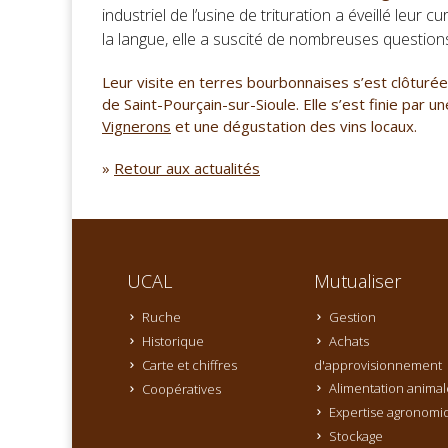
industriel de l’usine de trituration a éveillé leur c
la langue, elle a suscité de nombreuses question
Leur visite en terres bourbonnaises s’est clôturée
de Saint-Pourçain-sur-Sioule. Elle s’est finie par u
Vignerons
et une dégustation des vins locaux.
»
Retour aux actualités
UCAL
Mutualiser
Ruche
Gestion
Historique
Achats
Carte et chiffres
d'approvisionnement
Alimentation animal
Coopératives
Expertise agronomi
Stockage