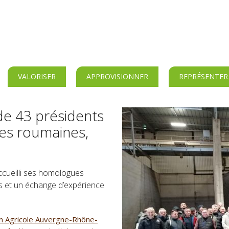
VALORISER
APPROVISIONNER
REPRÉSENTER
de 43 présidents
ves roumaines,
accueilli ses homologues
s et un échange d’expérience
n Agricole Auvergne-Rhône-