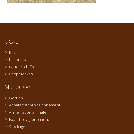
UCAL
Ruche
Historique
Carte et chiffres
Coopératives
Mutualiser
Gestion
Achats d'approvisionnement
Alimentation animale
Expertise agronomique
Stockage