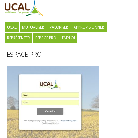
UCAL
MUTUALISER
VALORISER
APPROVISIONNER
REPRÉSENTER
ESPACE PRO
EMPLOI
ESPACE PRO