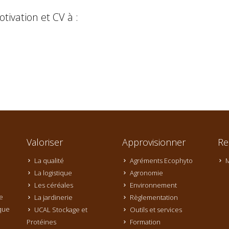
tivation et CV à :
Valoriser
Approvisionner
Re
La qualité
Agréments Ecophyto
M
La logistique
Agronomie
Les céréales
Environnement
e
La jardinerie
Règlementation
que
UCAL Stockage et
Outils et services
Protéines
Formation