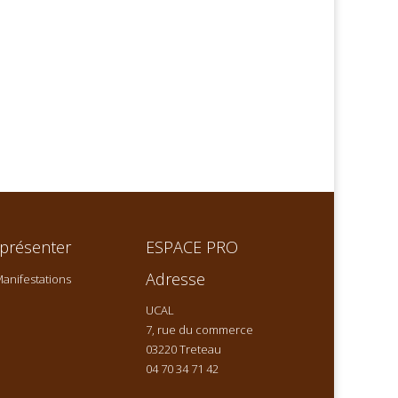
présenter
ESPACE PRO
Adresse
anifestations
UCAL
7, rue du commerce
03220 Treteau
04 70 34 71 42