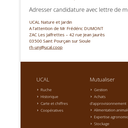
Adresser candidature avec lettre de mo
UCAL Nature et Jardin
A l’attention de Mr Frédéric DUMONT
ZAC Les Jalfrettes – 42 rue Jean Jaurès
03500 Saint Pourçain sur Sioule
rh-unj@ucal.coop
UCAL
Mutualiser
Ruche
Gestion
Historique
Achats
Carte et chiffres
d'approvisionnement
Alimentation animal
Coopératives
Expertise agronomi
Stockage