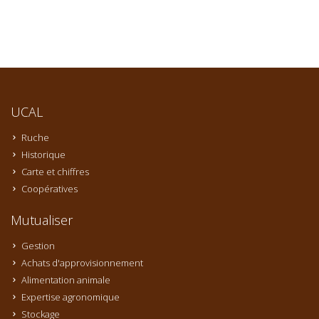
UCAL
Ruche
Historique
Carte et chiffres
Coopératives
Mutualiser
Gestion
Achats d'approvisionnement
Alimentation animale
Expertise agronomique
Stockage