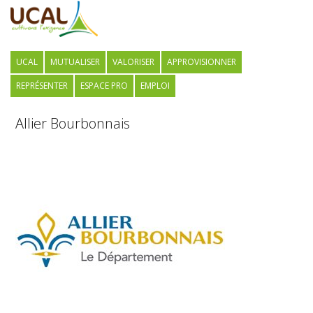
UCAL
MUTUALISER
VALORISER
APPROVISIONNER
REPRÉSENTER
ESPACE PRO
EMPLOI
Allier Bourbonnais