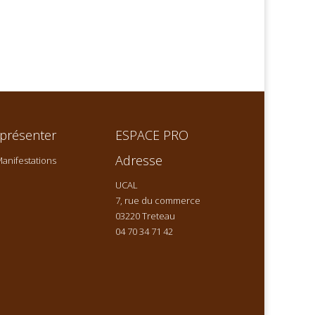
présenter
ESPACE PRO
Adresse
anifestations
UCAL
7, rue du commerce
03220 Treteau
04 70 34 71 42