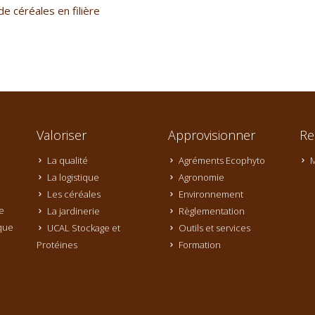
e céréales en filière
Valoriser
Approvisionner
Re
La qualité
Agréments Ecophyto
M
La logistique
Agronomie
Les céréales
Environnement
e
La jardinerie
Règlementation
que
UCAL Stockage et
Outils et services
Protéines
Formation