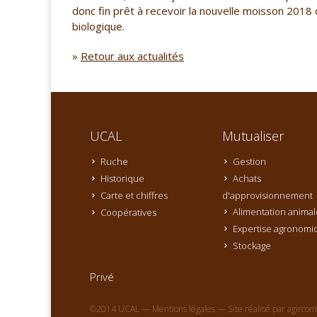
donc fin prêt à recevoir la nouvelle moisson 2018 d
biologique.
»
Retour aux actualités
UCAL
Mutualiser
Ruche
Gestion
Historique
Achats
Carte et chiffres
d'approvisionnement
Alimentation animal
Coopératives
Expertise agronomi
Stockage
Privé
©2014 UCAL —
Mentions légales
— Site réalisé par
agircom