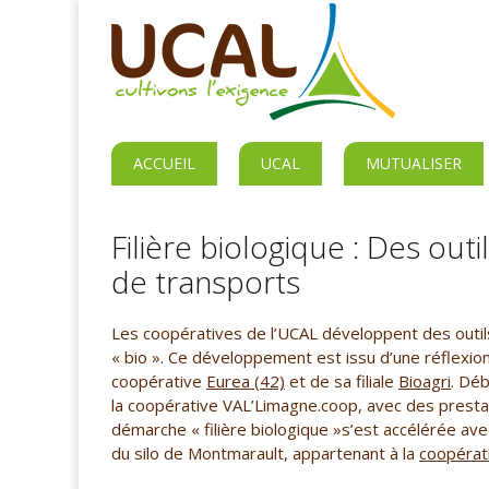
ACCUEIL
UCAL
MUTUALISER
Filière biologique : Des out
de transports
Les coopératives de l’UCAL développent des outils 
« bio ». Ce développement est issu d’une réflexio
coopérative
Eurea (42)
et de sa filiale
Bioagri
. Dé
la coopérative VAL’Limagne.coop, avec des prestat
démarche « filière biologique »s’est accélérée avec
du silo de Montmarault, appartenant à la
coopérat