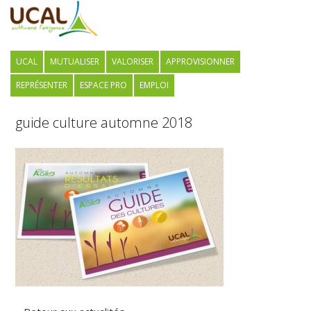
UCAL
MUTUALISER
VALORISER
APPROVISIONNER
REPRÉSENTER
ESPACE PRO
EMPLOI
guide culture automne 2018