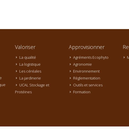
Valoriser
Approvisionner
Re
La qualité
Agréments Ecophyto
M
La logistique
Agronomie
Les céréales
Environnement
e
La jardinerie
Règlementation
que
UCAL Stockage et
Outils et services
Protéines
Formation