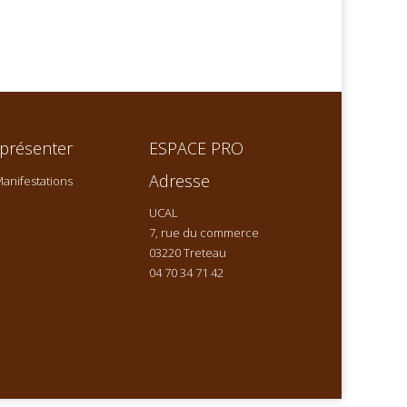
présenter
ESPACE PRO
Adresse
anifestations
UCAL
7, rue du commerce
03220 Treteau
04 70 34 71 42