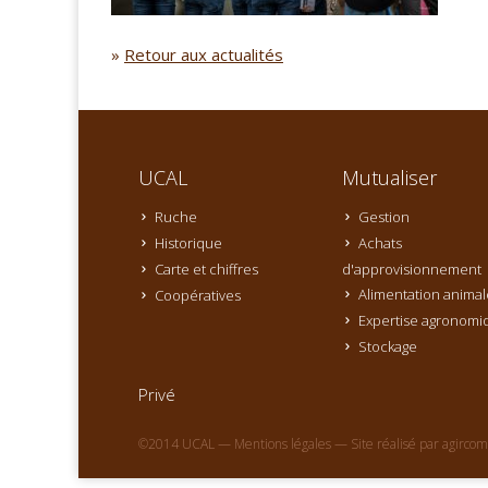
»
Retour aux actualités
UCAL
Mutualiser
Ruche
Gestion
Historique
Achats
Carte et chiffres
d'approvisionnement
Alimentation animal
Coopératives
Expertise agronomi
Stockage
Privé
©2014 UCAL —
Mentions légales
— Site réalisé par
agircom