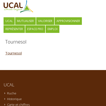
UCAL
MUTUALISER
VALORISER
APPROVISIONNER
REPRÉSENTER
ESPACE PRO
EMPLOI
Tournesol
Tournesol
UCAL
Ruche
Historique
Carte et chiffres