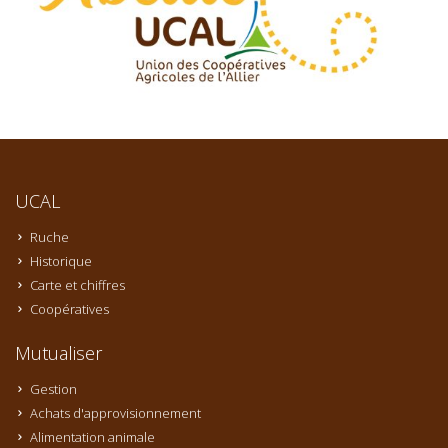
UCAL
Ruche
Historique
Carte et chiffres
Coopératives
Mutualiser
Gestion
Achats d'approvisionnement
Alimentation animale