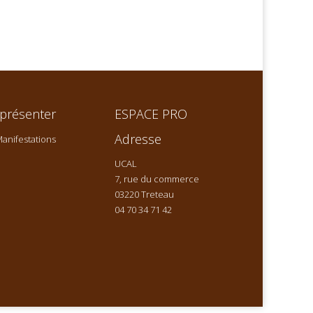
présenter
ESPACE PRO
Adresse
anifestations
UCAL
7, rue du commerce
03220 Treteau
04 70 34 71 42