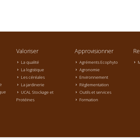
Valoriser
Approvisionner
Re
La qualité
Agréments Ecophyto
M
La logistique
Agronomie
Les céréales
Environnement
e
La jardinerie
Règlementation
que
UCAL Stockage et
Outils et services
Protéines
Formation