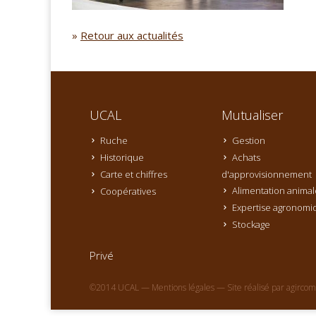
»
Retour aux actualités
UCAL
Mutualiser
Ruche
Gestion
Historique
Achats
Carte et chiffres
d'approvisionnement
Alimentation animal
Coopératives
Expertise agronomi
Stockage
Privé
©2014 UCAL —
Mentions légales
— Site réalisé par
agircom