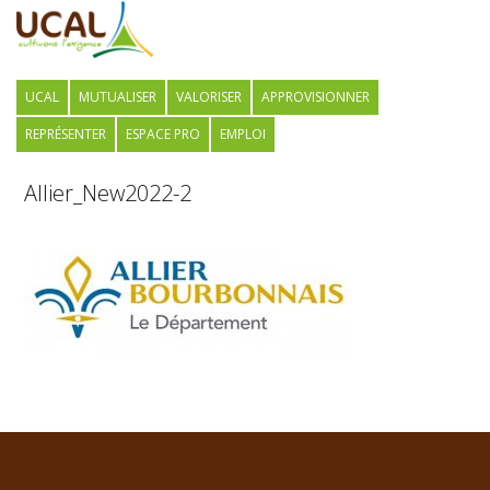
UCAL
MUTUALISER
VALORISER
APPROVISIONNER
REPRÉSENTER
ESPACE PRO
EMPLOI
Allier_New2022-2