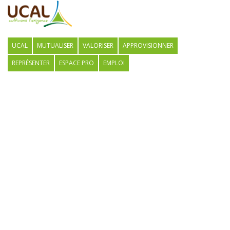
UCAL
MUTUALISER
VALORISER
APPROVISIONNER
REPRÉSENTER
ESPACE PRO
EMPLOI