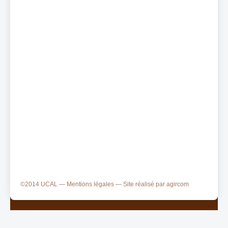
Formation
Représenter
Manifestations
ESPACE PRO
Adresse
UCAL
7, rue du
commerce
03220 Treteau
04 70 34 71 42
Privé
©2014 UCAL —
Mentions légales
— Site réalisé par
agircom