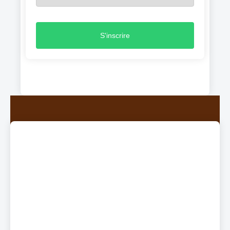
S'inscrire
UCAL
Ruche
Historique
Carte et chiffres
Coopératives
Mutualiser