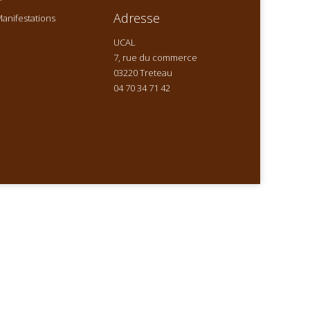
Adresse
anifestations
UCAL
7, rue du commerce
03220 Treteau
04 70 34 71 42