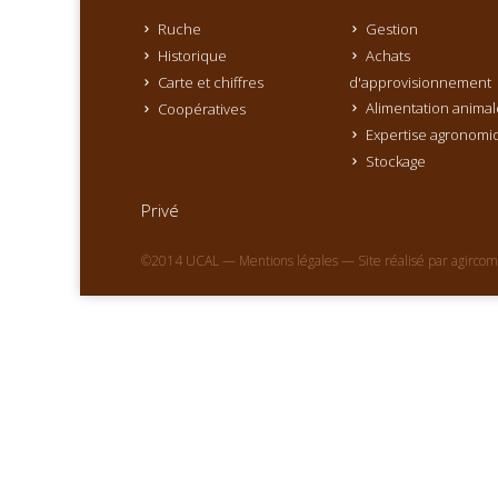
Ruche
Gestion
Historique
Achats
Carte et chiffres
d'approvisionnement
Alimentation animal
Coopératives
Expertise agronomi
Stockage
Privé
©2014 UCAL —
Mentions légales
— Site réalisé par
agircom