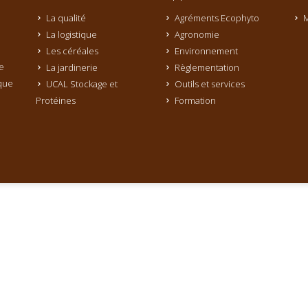
La qualité
Agréments Ecophyto
M
La logistique
Agronomie
Les céréales
Environnement
e
La jardinerie
Règlementation
que
UCAL Stockage et
Outils et services
Protéines
Formation