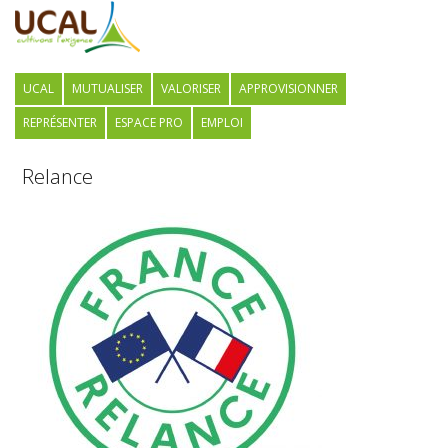
UCAL
MUTUALISER
VALORISER
APPROVISIONNER
REPRÉSENTER
ESPACE PRO
EMPLOI
Relance