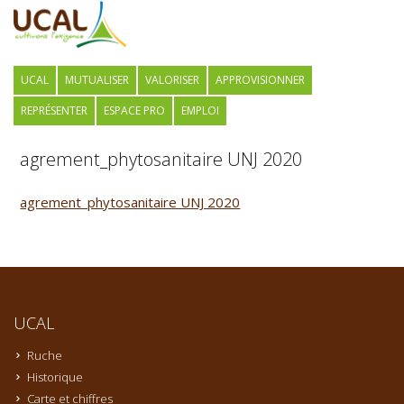
UCAL
MUTUALISER
VALORISER
APPROVISIONNER
REPRÉSENTER
ESPACE PRO
EMPLOI
agrement_phytosanitaire UNJ 2020
agrement_phytosanitaire UNJ 2020
UCAL
Ruche
Historique
Carte et chiffres