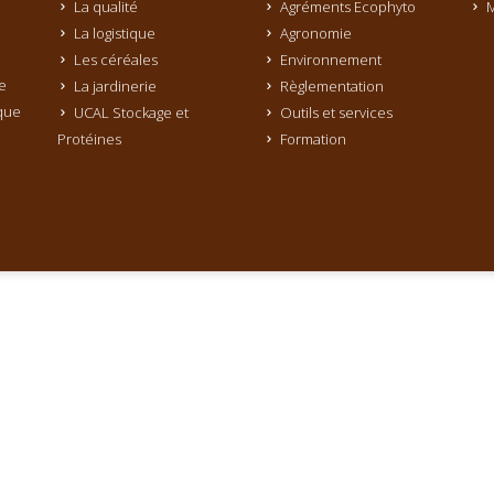
La qualité
Agréments Ecophyto
M
La logistique
Agronomie
Les céréales
Environnement
e
La jardinerie
Règlementation
que
UCAL Stockage et
Outils et services
Protéines
Formation