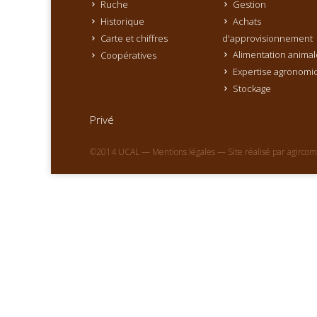
Ruche
Gestion
Historique
Achats
Carte et chiffres
d'approvisionnement
Alimentation animal
Coopératives
Expertise agronomi
Stockage
Privé
©2014 UCAL —
Mentions légales
— Site réalisé par
agircom