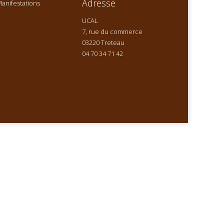
Adresse
anifestations
UCAL
7, rue du commerce
03220 Treteau
04 70 34 71 42