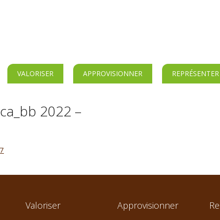
VALORISER
APPROVISIONNER
REPRÉSENTER
ica_bb 2022 –
27
Valoriser
Approvisionner
Re