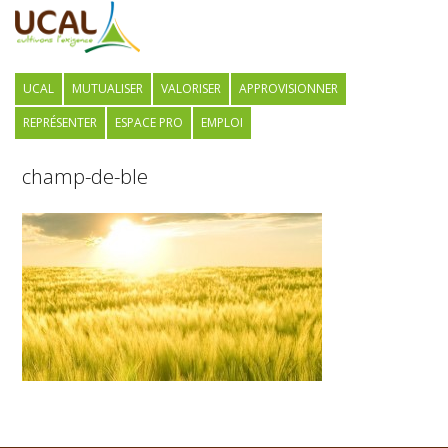
UCAL
MUTUALISER
VALORISER
APPROVISIONNER
REPRÉSENTER
ESPACE PRO
EMPLOI
champ-de-ble