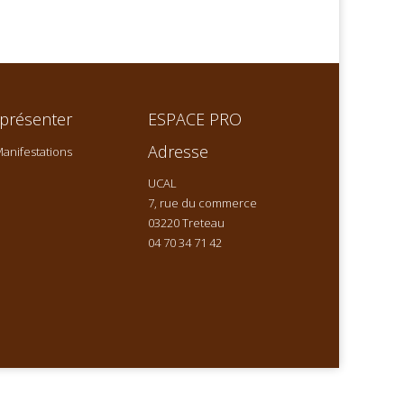
présenter
ESPACE PRO
Adresse
anifestations
UCAL
7, rue du commerce
03220 Treteau
04 70 34 71 42