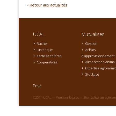
»
Retour aux actualités
UCAL
Mutualiser
Ruche
Gestion
Historique
Achats
Carte et chiffres
d'approvisionnement
Alimentation animal
Coopératives
Expertise agronomi
Stockage
Privé
©2014 UCAL —
Mentions légales
— Site réalisé par
agircom