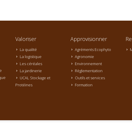
Valoriser
Approvisionner
Re
La qualité
Agréments Ecophyto
M
La logistique
Agronomie
Les céréales
Environnement
e
La jardinerie
Règlementation
que
UCAL Stockage et
Outils et services
Protéines
Formation