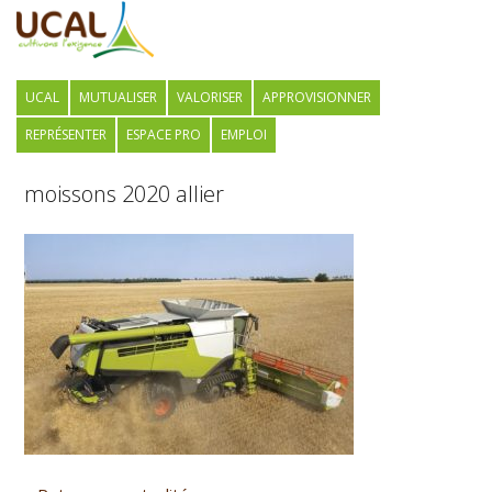
UCAL
MUTUALISER
VALORISER
APPROVISIONNER
REPRÉSENTER
ESPACE PRO
EMPLOI
moissons 2020 allier