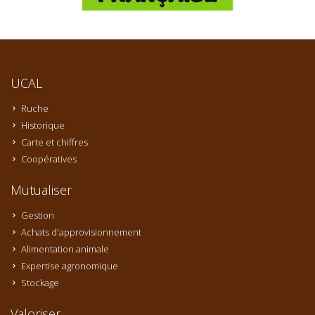
UCAL
Ruche
Historique
Carte et chiffres
Coopératives
Mutualiser
Gestion
Achats d'approvisionnement
Alimentation animale
Expertise agronomique
Stockage
Valoriser