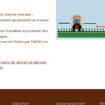
s chartes riverains ;
rsonnes qui peuvent se trouver
s travaillant à proximité des
ques ;
 seront fixées par l’ANSES en
:
-projets-de-decret-et-darrete-
es
Valoriser
Approvisionner
Re