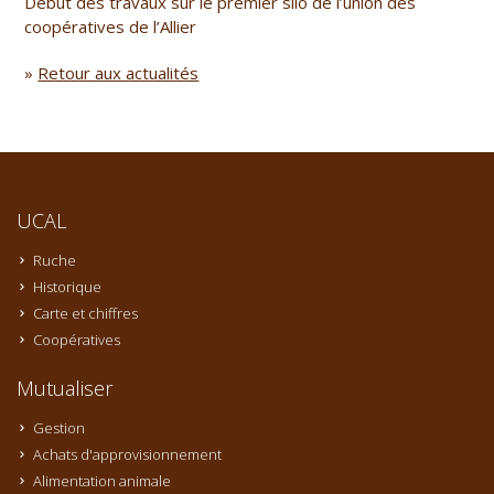
Début des travaux sur le premier silo de l’union des
coopératives de l’Allier
»
Retour aux actualités
UCAL
Ruche
Historique
Carte et chiffres
Coopératives
Mutualiser
Gestion
Achats d'approvisionnement
Alimentation animale