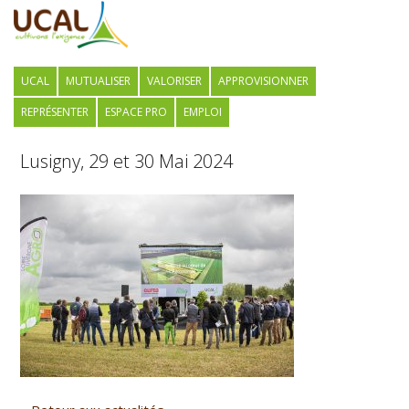
UCAL
MUTUALISER
VALORISER
APPROVISIONNER
REPRÉSENTER
ESPACE PRO
EMPLOI
Lusigny, 29 et 30 Mai 2024