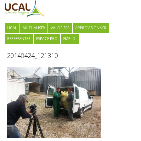
UCAL
MUTUALISER
VALORISER
APPROVISIONNER
REPRÉSENTER
ESPACE PRO
EMPLOI
20140424_121310