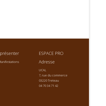
présenter
ESPACE PRO
Adresse
anifestations
UCAL
7, rue du commerce
03220 Treteau
04 70 34 71 42