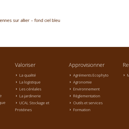
nnes sur allier – fond ciel bleu
Valoriser
Approvisionner
Re
La qualité
Agréments Ecophyto
M
La logistique
Agronomie
Les céréales
Environnement
e
La jardinerie
Règlementation
que
UCAL Stockage et
Outils et services
Protéines
Formation