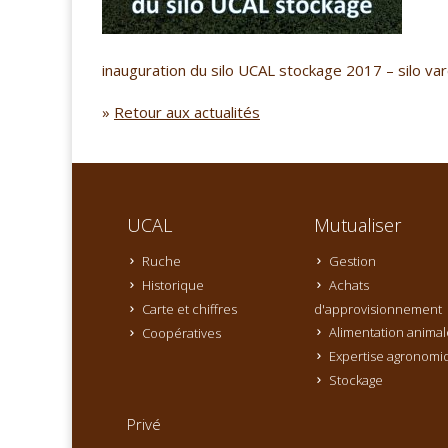
inauguration du silo UCAL stockage 2017 – silo vare
»
Retour aux actualités
UCAL
Mutualiser
Ruche
Gestion
Historique
Achats
Carte et chiffres
d'approvisionnement
Alimentation animal
Coopératives
Expertise agronomi
Stockage
Privé