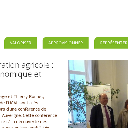
VALORISER
APPROVISIONNER
REPRÉSENTER
tion agricole :
onomique et
age et Thierry Bonnet,
de l’UCAL sont allés
ors d’une conférence de
-Auvergne. Cette conférence
ole : à la découverte des
 et a eu lieu jeudi 2 juin