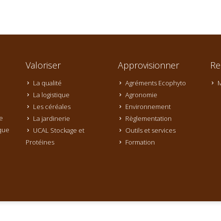
Valoriser
Approvisionner
Re
La qualité
Agréments Ecophyto
M
La logistique
Agronomie
Les céréales
Environnement
e
La jardinerie
Règlementation
que
UCAL Stockage et
Outils et services
Protéines
Formation