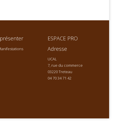
présenter
ESPACE PRO
Adresse
anifestations
UCAL
7, rue du commerce
03220 Treteau
04 70 34 71 42