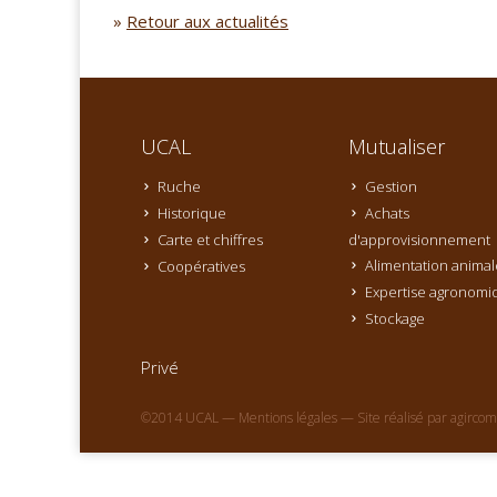
»
Retour aux actualités
UCAL
Mutualiser
Ruche
Gestion
Historique
Achats
Carte et chiffres
d'approvisionnement
Alimentation animal
Coopératives
Expertise agronomi
Stockage
Privé
©2014 UCAL —
Mentions légales
— Site réalisé par
agircom