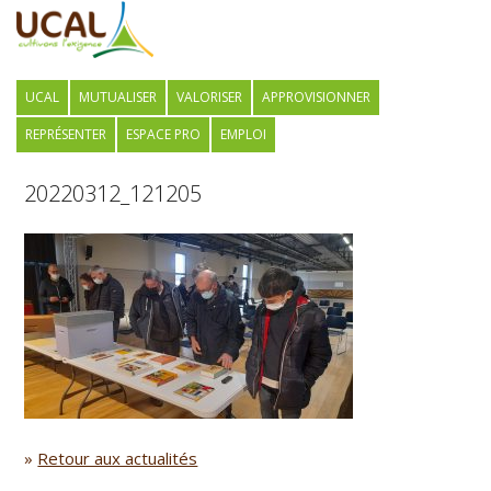
UCAL
MUTUALISER
VALORISER
APPROVISIONNER
REPRÉSENTER
ESPACE PRO
EMPLOI
20220312_121205
»
Retour aux actualités