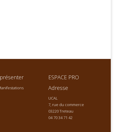
présenter
ESPACE PRO
Adresse
anifestations
UCAL
7, rue du commerce
03220 Treteau
04 70 34 71 42