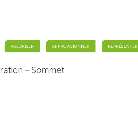
VALORISER
APPROVISIONNER
REPRÉSENTER
turation – Sommet