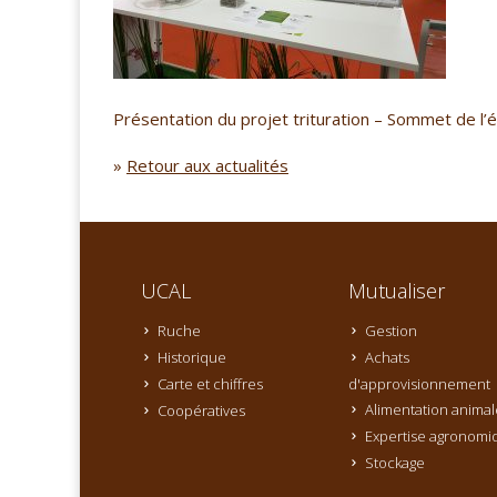
Présentation du projet trituration – Sommet de l
»
Retour aux actualités
UCAL
Mutualiser
Ruche
Gestion
Historique
Achats
Carte et chiffres
d'approvisionnement
Alimentation animal
Coopératives
Expertise agronomi
Stockage