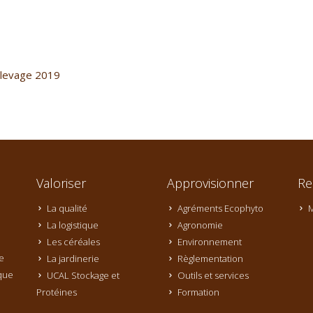
’élevage 2019
Valoriser
Approvisionner
Re
La qualité
Agréments Ecophyto
M
La logistique
Agronomie
Les céréales
Environnement
e
La jardinerie
Règlementation
que
UCAL Stockage et
Outils et services
Protéines
Formation