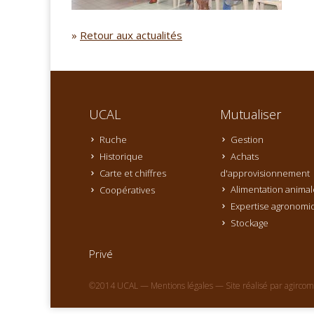
»
Retour aux actualités
UCAL
Mutualiser
Ruche
Gestion
Historique
Achats
Carte et chiffres
d'approvisionnement
Alimentation animal
Coopératives
Expertise agronomi
Stockage
Privé
©2014 UCAL —
Mentions légales
— Site réalisé par
agircom