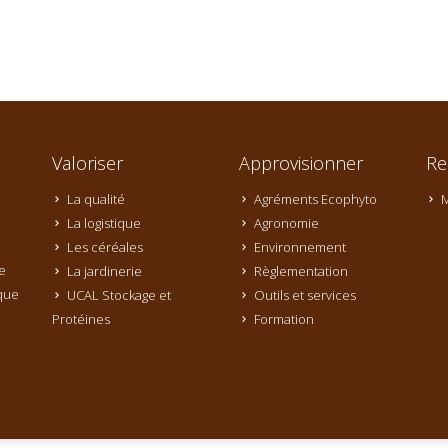
Valoriser
Approvisionner
Re
La qualité
Agréments Ecophyto
M
La logistique
Agronomie
Les céréales
Environnement
e
La jardinerie
Règlementation
que
UCAL Stockage et
Outils et services
Protéines
Formation