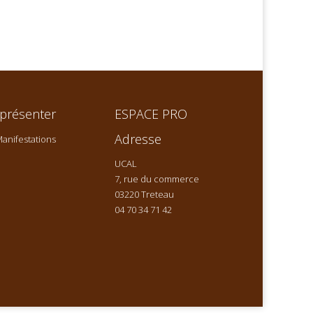
présenter
ESPACE PRO
Adresse
anifestations
UCAL
7, rue du commerce
03220 Treteau
04 70 34 71 42