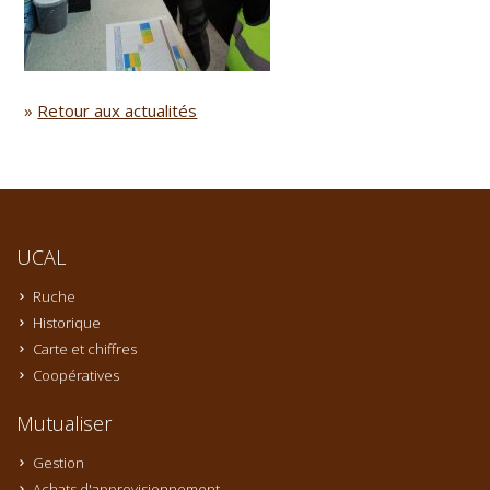
»
Retour aux actualités
UCAL
Ruche
Historique
Carte et chiffres
Coopératives
Mutualiser
Gestion
Achats d'approvisionnement