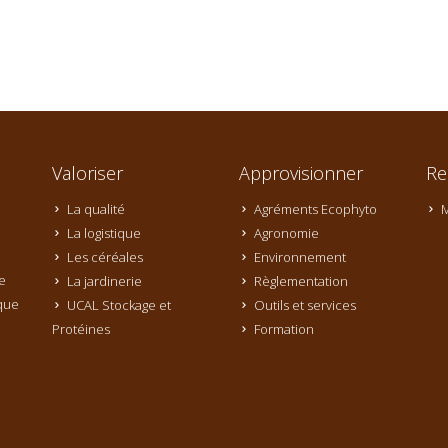
Valoriser
Approvisionner
Re
La qualité
Agréments Ecophyto
M
La logistique
Agronomie
Les céréales
Environnement
e
La jardinerie
Règlementation
que
UCAL Stockage et
Outils et services
Protéines
Formation