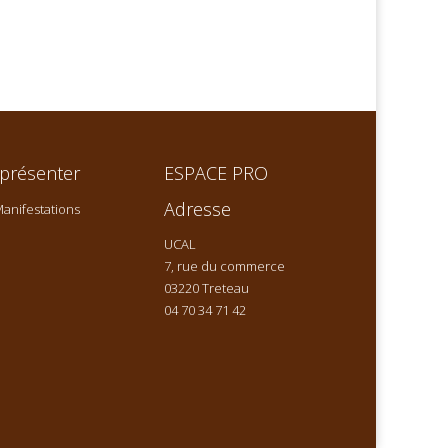
présenter
ESPACE PRO
Adresse
anifestations
UCAL
7, rue du commerce
03220 Treteau
04 70 34 71 42