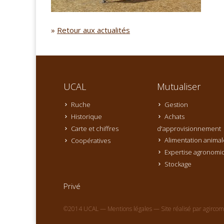
»
Retour aux actualités
UCAL
Mutualiser
Ruche
Gestion
Historique
Achats
Carte et chiffres
d'approvisionnement
Alimentation animal
Coopératives
Expertise agronomi
Stockage
Privé
©2014 UCAL —
Mentions légales
— Site réalisé par
agircom