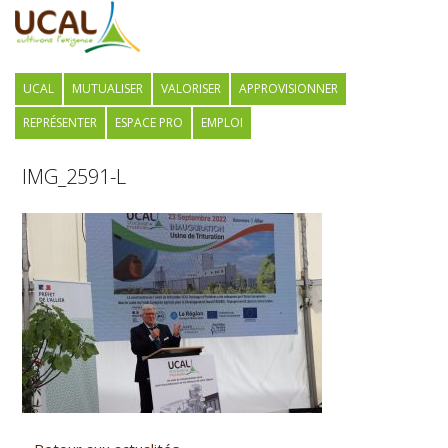
UCAL
MUTUALISER
VALORISER
APPROVISIONNER
REPRÉSENTER
ESPACE PRO
EMPLOI
IMG_2591-L