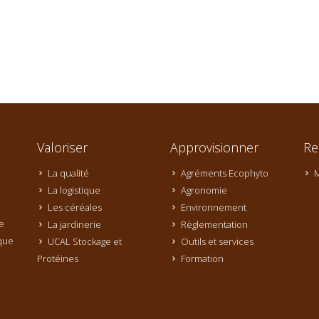
Valoriser
Approvisionner
Re
La qualité
Agréments Ecophyto
M
La logistique
Agronomie
Les céréales
Environnement
e
La jardinerie
Règlementation
que
UCAL Stockage et
Outils et services
Protéines
Formation