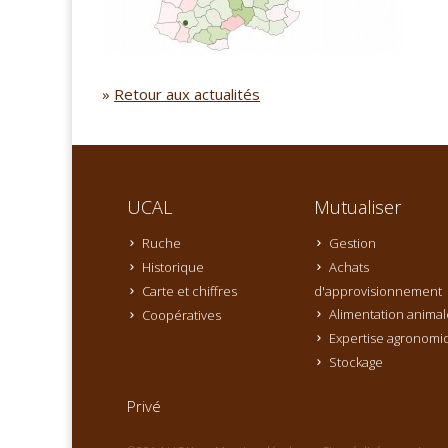
»
Retour aux actualités
UCAL
Mutualiser
Ruche
Gestion
Historique
Achats
Carte et chiffres
d'approvisionnement
Alimentation animal
Coopératives
Expertise agronomi
Stockage
Privé