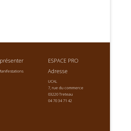
présenter
ESPACE PRO
Adresse
anifestations
UCAL
7, rue du commerce
03220 Treteau
04 70 34 71 42