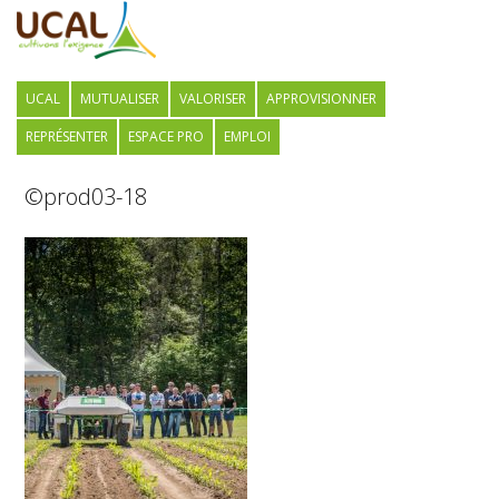
UCAL
MUTUALISER
VALORISER
APPROVISIONNER
REPRÉSENTER
ESPACE PRO
EMPLOI
©prod03-18