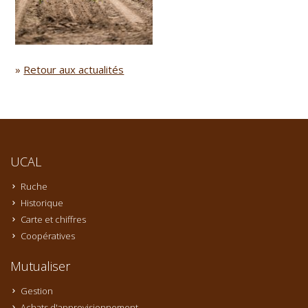
»
Retour aux actualités
UCAL
Ruche
Historique
Carte et chiffres
Coopératives
Mutualiser
Gestion
Achats d'approvisionnement