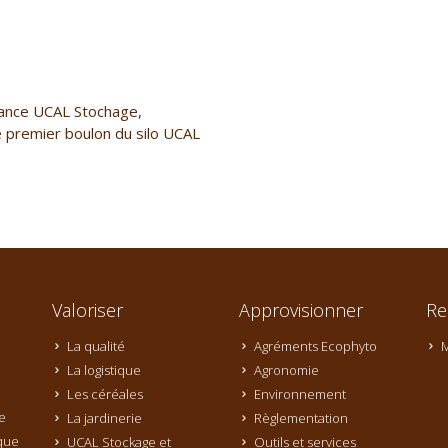
llance UCAL Stochage,
e premier boulon du silo UCAL
Valoriser
Approvisionner
Re
La qualité
Agréments Ecophyto
M
La logistique
Agronomie
Les céréales
Environnement
e
La jardinerie
Règlementation
que
UCAL Stockage et
Outils et services