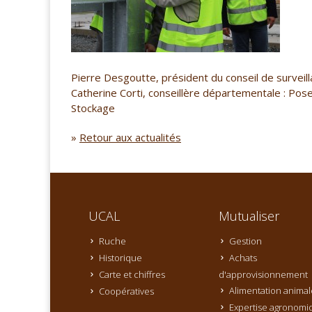
Pierre Desgoutte, président du conseil de survei
Catherine Corti, conseillère départementale : Pos
Stockage
»
Retour aux actualités
UCAL
Mutualiser
Ruche
Gestion
Historique
Achats
Carte et chiffres
d'approvisionnement
Alimentation animal
Coopératives
Expertise agronomi