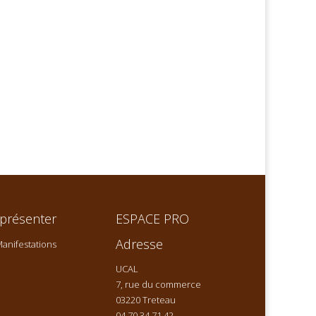
présenter
ESPACE PRO
Adresse
anifestations
UCAL
7, rue du commerce
03220 Treteau
04 70 34 71 42