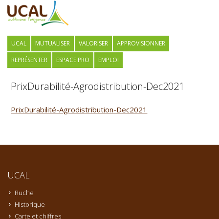
UCAL
MUTUALISER
VALORISER
APPROVISIONNER
REPRÉSENTER
ESPACE PRO
EMPLOI
PrixDurabilité-Agrodistribution-Dec2021
PrixDurabilité-Agrodistribution-Dec2021
UCAL
Ruche
Historique
Carte et chiffres