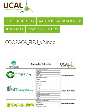
UCAL
MUTUALISER
VALORISER
APPROVISIONNER
REPRÉSENTER
ESPACE PRO
EMPLOI
COOPACA_FIFU_v2.indd