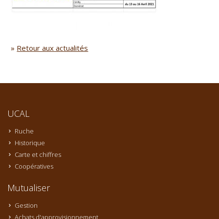
»
Retour aux actualités
UCAL
Ruche
Historique
Carte et chiffres
Coopératives
Mutualiser
Gestion
Achats d'approvisionnement