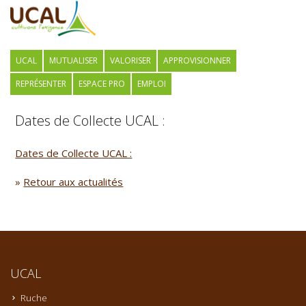
UCAL
MUTUALISER
VALORISER
APPROVISIONNER
REPRÉSENTER
ESPACE PRO
EMPLOI
Dates de Collecte UCAL :
Dates de Collecte UCAL :
»
Retour aux actualités
UCAL
Ruche