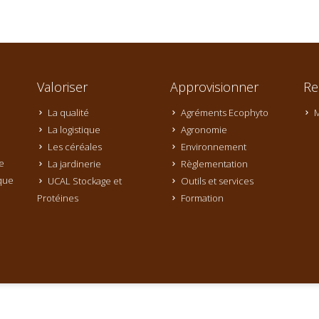
Valoriser
Approvisionner
Re
La qualité
Agréments Ecophyto
M
La logistique
Agronomie
Les céréales
Environnement
e
La jardinerie
Règlementation
que
UCAL Stockage et
Outils et services
Protéines
Formation