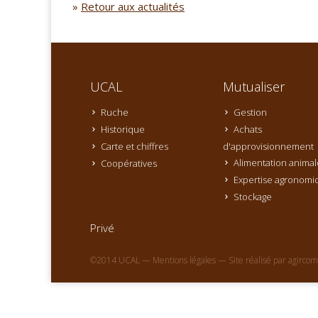
»
Retour aux actualités
UCAL
Mutualiser
Ruche
Gestion
Historique
Achats
Carte et chiffres
d'approvisionnement
Alimentation animal
Coopératives
Expertise agronomi
Stockage
Privé
©2014 UCAL —
Mentions légales
— Site réalisé par
agircom