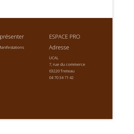
présenter
ESPACE PRO
Adresse
anifestations
UCAL
7, rue du commerce
03220 Treteau
04 70 34 71 42