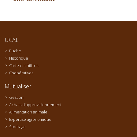
UCAL
Ruche
Historique
Carte et chiffres
Coopératives
Mutualiser
Gestion
Achats d'approvisionnement
Alimentation animale
Expertise agronomique
Stockage