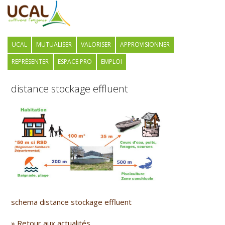
UCAL
MUTUALISER
VALORISER
APPROVISIONNER
REPRÉSENTER
ESPACE PRO
EMPLOI
distance stockage effluent
schema distance stockage effluent
»
Retour aux actualités