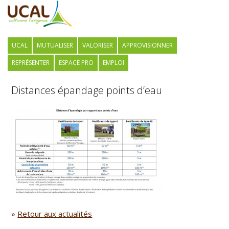
UCAL
MUTUALISER
VALORISER
APPROVISIONNER
REPRÉSENTER
ESPACE PRO
EMPLOI
Distances épandage points d’eau
»
Retour aux actualités