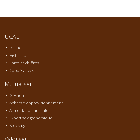
UCAL
Ruche
Historique
Carte et chiffres
Coopératives
Mutualiser
Gestion
Achats d'approvisionnement
Alimentation animale
Expertise agronomique
Stockage
Valoriser