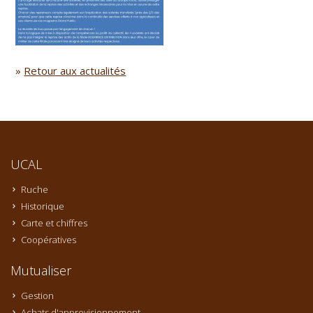
»
Retour aux actualités
UCAL
Ruche
Historique
Carte et chiffres
Coopératives
Mutualiser
Gestion
Achats d'approvisionnement