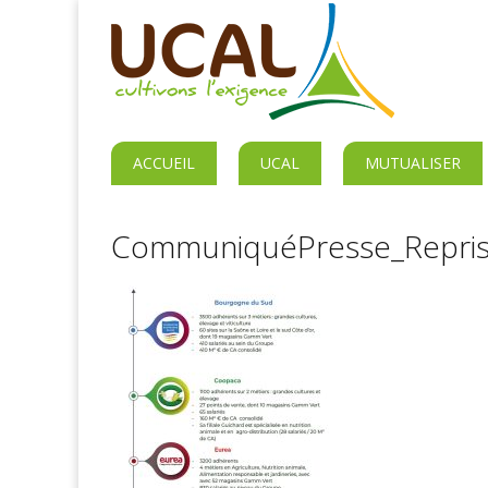
ACCUEIL
UCAL
MUTUALISER
CommuniquéPresse_Repri