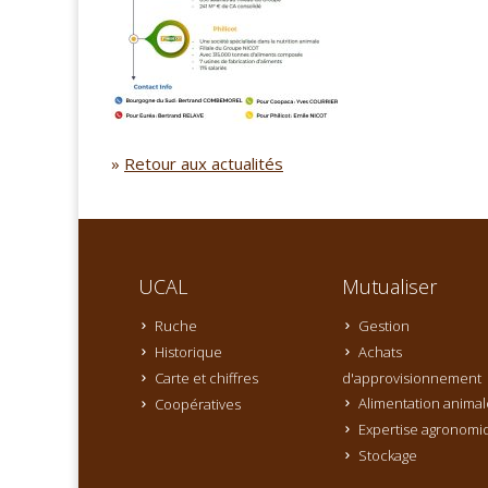
»
Retour aux actualités
UCAL
Mutualiser
Ruche
Gestion
Historique
Achats
Carte et chiffres
d'approvisionnement
Alimentation animal
Coopératives
Expertise agronomi
Stockage