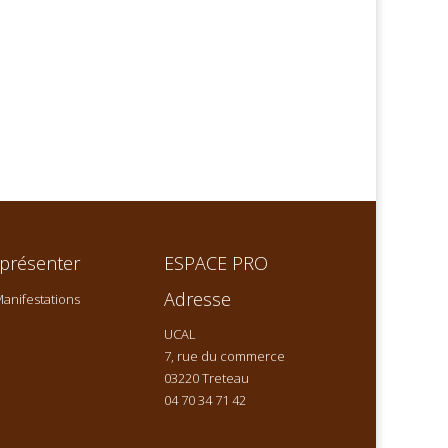
présenter
ESPACE PRO
Adresse
anifestations
UCAL
7, rue du commerce
03220 Treteau
04 70 34 71 42