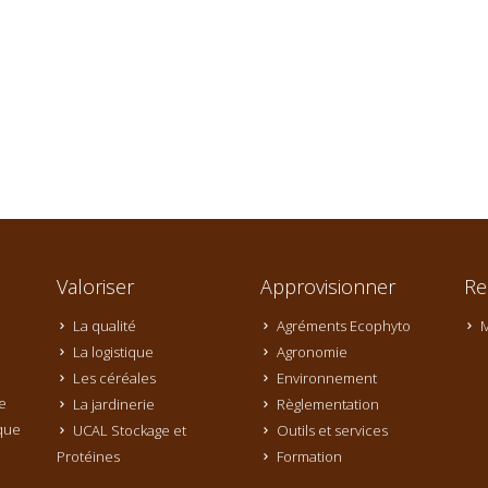
Valoriser
Approvisionner
Re
La qualité
Agréments Ecophyto
M
La logistique
Agronomie
Les céréales
Environnement
e
La jardinerie
Règlementation
que
UCAL Stockage et
Outils et services
Protéines
Formation