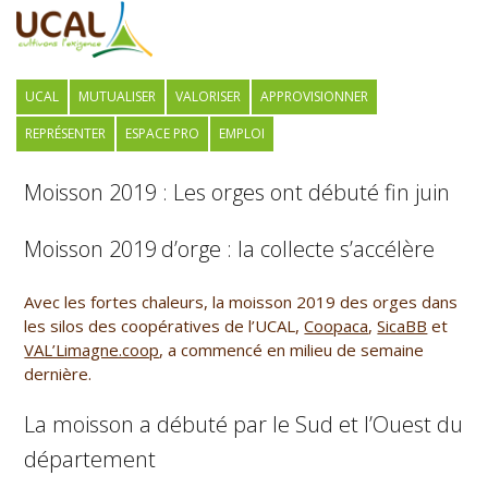
UCAL
MUTUALISER
VALORISER
APPROVISIONNER
REPRÉSENTER
ESPACE PRO
EMPLOI
Moisson 2019 : Les orges ont débuté fin juin
Moisson 2019
d’orge : la collecte s’accélère
Avec les fortes chaleurs, la moisson 2019 des orges dans
les silos des coopératives de l’UCAL,
Coopaca
,
SicaBB
et
VAL’Limagne.coop
, a commencé en milieu de semaine
dernière.
La moisson a débuté par le Sud et l’Ouest du
département