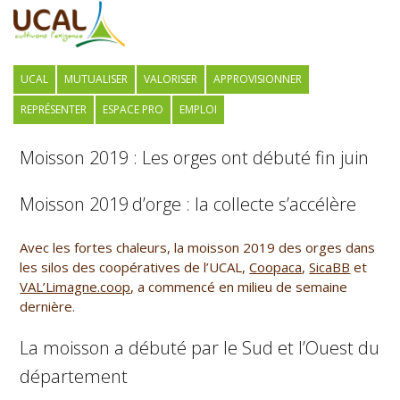
UCAL
MUTUALISER
VALORISER
APPROVISIONNER
REPRÉSENTER
ESPACE PRO
EMPLOI
Moisson 2019 : Les orges ont débuté fin juin
Moisson 2019
d’orge : la collecte s’accélère
Avec les fortes chaleurs, la moisson 2019 des orges dans
les silos des coopératives de l’UCAL,
Coopaca
,
SicaBB
et
VAL’Limagne.coop
, a commencé en milieu de semaine
dernière.
La moisson a débuté par le Sud et l’Ouest du
département