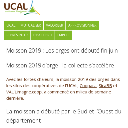
UCAL
MUTUALISER
VALORISER
APPROVISIONNER
REPRÉSENTER
ESPACE PRO
EMPLOI
Moisson 2019 : Les orges ont débuté fin juin
Moisson 2019
d’orge : la collecte s’accélère
Avec les fortes chaleurs, la moisson 2019 des orges dans
les silos des coopératives de l’UCAL,
Coopaca
,
SicaBB
et
VAL’Limagne.coop
, a commencé en milieu de semaine
dernière.
La moisson a débuté par le Sud et l’Ouest du
département