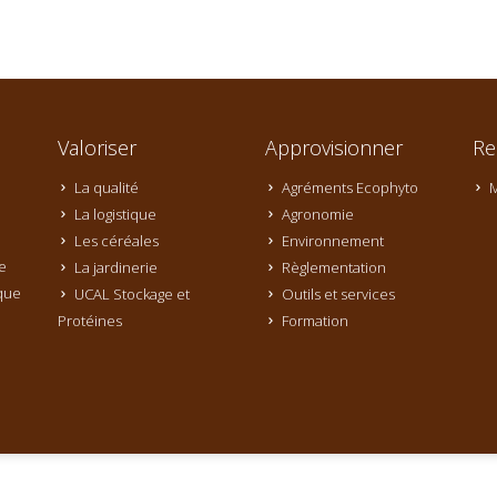
Valoriser
Approvisionner
Re
La qualité
Agréments Ecophyto
M
La logistique
Agronomie
Les céréales
Environnement
e
La jardinerie
Règlementation
que
UCAL Stockage et
Outils et services
Protéines
Formation