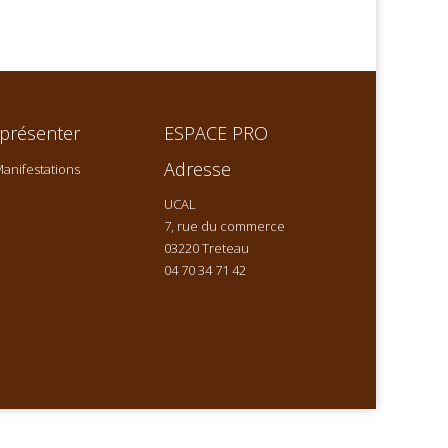
présenter
ESPACE PRO
Adresse
anifestations
UCAL
7, rue du commerce
03220 Treteau
04 70 34 71 42