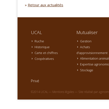
»
Retour aux actualités
UCAL
Mutualiser
Ruche
Gestion
Historique
Achats
Carte et chiffres
d'approvisionnement
Alimentation animal
Coopératives
Expertise agronomi
Stockage
Privé
©2014 UCAL —
Mentions légales
— Site réalisé par
agircom